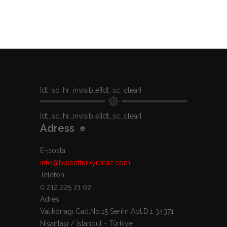
[dt_sc_hr_invisible][dt_sc_clear]
[dt_sc_hr_invisible][dt_sc_clear]
Adress
E-posta
info@bulentturkyilmaz.com
Telefon
0 212 225 21 02
Adres
Valikonağı Cad.No:15 Serim Apt.D.1 34371
Nişantaşı / İstanbul - Türkiye