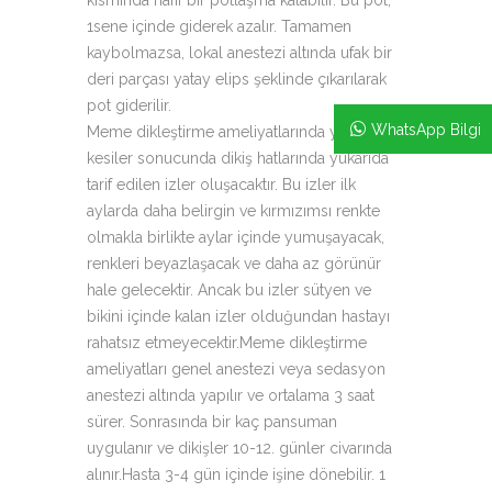
kısmında hafif bir potlaşma kalabilir. Bu pot,
1sene içinde giderek azalır. Tamamen
kaybolmazsa, lokal anestezi altında ufak bir
deri parçası yatay elips şeklinde çıkarılarak
pot giderilir.
WhatsApp Bilgi
Meme dikleştirme ameliyatlarında yapılan
kesiler sonucunda dikiş hatlarında yukarıda
tarif edilen izler oluşacaktır. Bu izler ilk
aylarda daha belirgin ve kırmızımsı renkte
olmakla birlikte aylar içinde yumuşayacak,
renkleri beyazlaşacak ve daha az görünür
hale gelecektir. Ancak bu izler sütyen ve
bikini içinde kalan izler olduğundan hastayı
rahatsız etmeyecektir.Meme dikleştirme
ameliyatları genel anestezi veya sedasyon
anestezi altında yapılır ve ortalama 3 saat
sürer. Sonrasında bir kaç pansuman
uygulanır ve dikişler 10-12. günler civarında
alınır.Hasta 3-4 gün içinde işine dönebilir. 1