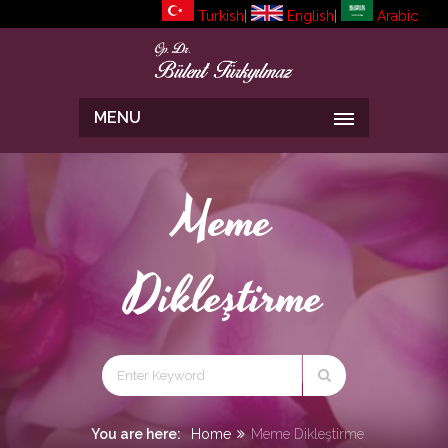
Turkish
|
English
|
Arabic
MENU
Meme
Dikleştirme
You are here:
Home
Meme Dikleştirme