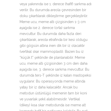
veya yakınında ise 1. derece (hafif) sarkma adı
verilir. Bu durumda areola çevresinden bir
doku çıkartılarak dikleştirme gerçekleştirilir.
Meme ucu, meme altı çizgisinden 1-3 cm
aşağıda ise 2. derece (orta) sarkma
mevcuttur. Bu durumda daha fazla deri
çıkartılarak, areola etrafında bir kesi olduğu
gibi göğsün altına inen dik bir iz olacaktır
(vertikal skar mammoplasti). Bazen bu iz
“küçük t” şeklinde de planlanabilir. Meme
ucu, meme altı çizgisinden 3 cm den daha
aşağıda ise, 3. derece sarkma mevcuttur. Bu
durumda ters-T şeklinde iz kalan mastopeksi
uygulanır. Bu operasyonda meme altında
yatay bir iz daha kalacaktır. Ancak bu
metodun üstünlüğü memenin tam bir koni
ve yuvarlak şekil alabilmesidir. Vertikal
(dikey) kısa skar metodunda ise meme alt