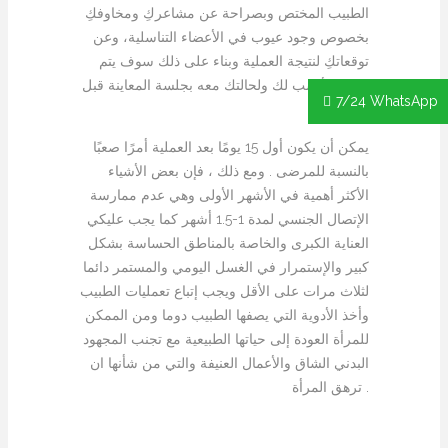
الطبيب المختص وبصراحة عن مشاعركِ ومخاوفكِ
بخصوص وجود عيوب في الأعضاء التناسلية، وعن
توقعاتكِ لنتيجة العملية وبناء على ذلك سوف يتم
تقرير الأنسب لك ولحالتك معه بجلسة المعاينة قبل
7/24 WhatsApp
العملية.
يمكن أن يكون أول 15 يومًا بعد العملية أمرًا صعبًا
بالنسبة للمرضى . ومع ذلك ، فإن بعض الأشياء
الأكثر أهمية في الأشهر الأولى وهي عدم ممارسة
الإتصال الجنسي لمدة 1-1.5 أشهر كما يجب عليكي
العناية الكبرى والخاصة بالمناطق الحساسة بشكل
كبير والإستمرار في الغسل اليومي والمستمر دائما
لثلاث مرات على الأقل ويجب إتباع تعمليات الطبيب
وأخذ الأدوية التي يصفها الطبيب دوما ومن الممكن
للمرأة العودة إلى حياتها الطبيعية مع تجنب المجهود
البدني الشاق والأعمال العنيفة والتي من شأنها ان
ترهق المرأة .