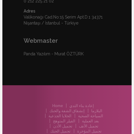
0 212 225 21 02
Adres
Valikonağı Cad.No:15 Serim Apt.D.1 34371
Nişantaşı / İstanbul - Türkiye
Webmaster
Panda Yazılım - Murat ÖZTÜRK
إعادة بناء الثدي
Home
البلازما
إنشقاق الشفة والحنك
السياحة الصحية
الخلايا الجذعية
بعد العملية
الفيلر المتوهج
تجميل الأنف
تجميل الأذن
تجميل المؤخرة
تجميل الحنك